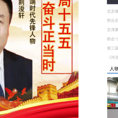
北京推
邢台
京津
助企“
第三
《河
人