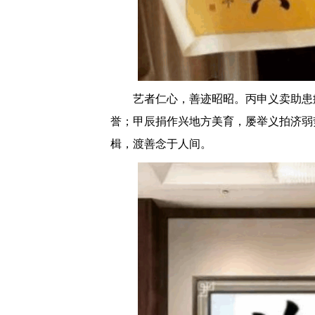
艺者仁心，善迹昭昭。丙申义卖助患
誉；甲辰捐作兴地方美育，屡举义拍济弱
楫，渡善念于人间。