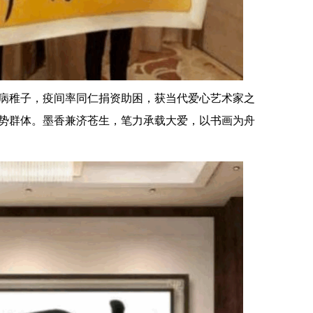
病稚子，疫间率同仁捐资助困，获当代爱心艺术家之
势群体。墨香兼济苍生，笔力承载大爱，以书画为舟