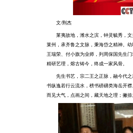
文/荆杰
莱夷故地，潍水之滨，钟灵毓秀，文
莱州，承齐鲁之文脉，秉海岱之精神。幼
王瑞荣、付小旗为业师，列周保国先生门
精研艺理，熔古铸今，终成一家风骨。
先生书艺，宗二王之正脉，融今代之
书纵逸若行云流水，榜书磅礴类海岳开襟
而见大气，点画之间，藏天地之理；撇捺