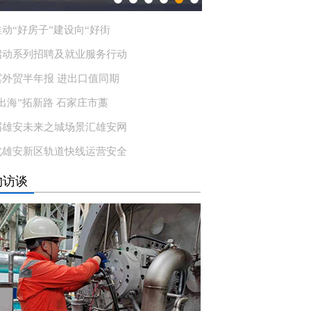
动“好房子”建设向“好街
启动系列招聘及就业服务行动
冀外贸半年报 进出口值同期
出海”拓新路 石家庄市藁
届雄安未来之城场景汇雄安网
北雄安新区轨道快线运营安全
物访谈