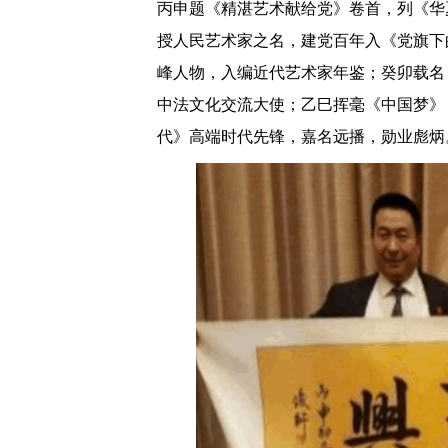
丙申题《精湛艺术献给党》卷首，列《华
授人民艺术家之名，建党百年入《党旗下
峰人物，入编近代艺术家年鉴；癸卯载名
中法文化交流大使；乙巳挥毫《中国梦》
代》高端时代先锋，嘉名远播，勋业彪炳