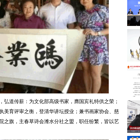
，弘道传薪：为文化部高级书家，膺国宾礼特供之荣；
执美育评审之衡，登清华讲坛授业；兼书画家协会、慈
院之旗，主春草诗会潍水分社之盟，职任纷繁，皆以艺