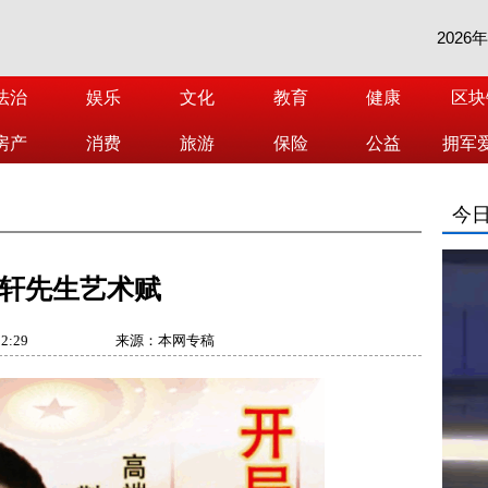
2026
法治
娱乐
文化
教育
健康
区块
房产
消费
旅游
保险
公益
拥军
今
轩先生艺术赋
52:29
来源：本网专稿