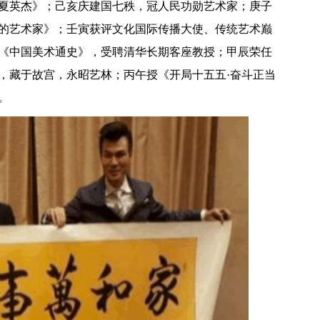
夏英杰》；己亥庆建国七秩，冠人民功勋艺术家；庚子
的艺术家》；壬寅获评文化国际传播大使、传统艺术巅
《中国美术通史》，受聘清华长期客座教授；甲辰荣任
，藏于故宫，永昭艺林；丙午授《开局十五五·奋斗正当
。