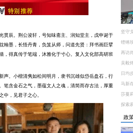
坚守戈
光贯辰。荆公浚轩，号知味斋主、润知堂主，戊申诞于
铿锵
耽翰墨，长悟丹青，负笈从师，问道先贤：拜书画巨擘
再访肖
墙，得真传于笔端，沐雅化于寸心。复入文化部高研班
吴毅
日均
新声。小楷清隽如松间明月，隶书沉雄似岱岳盘石，行
马新
。笔含金石之气，墨蕴文人之魂，清简而存古法，厚重
莎蔓
之中，见君子之心。
探索
政