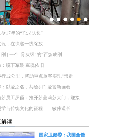
壁17年的“托尼队长”
玫瑰，在快递一线绽放
刚 | 一个“骨灰级”的“百炼成刚
炜：脱下军装 军魂依旧
步行12公里，帮助重点旅客实现“想走
存：以爱之名，共绘拥军爱警新画卷
莉莎员工罗霞：推开莎蔓莉莎大门，迎接
易学与传统文化的征程——敏伟道长
策解读
国家卫健委：我国全链