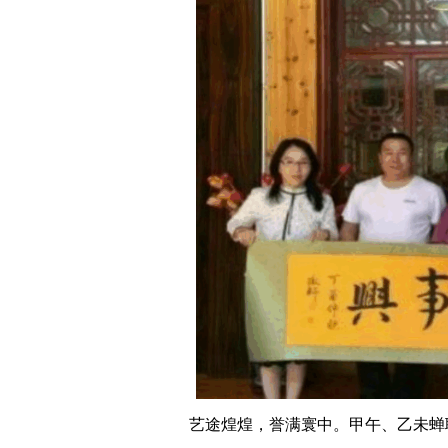
艺途煌煌，誉满寰中。甲午、乙未蝉