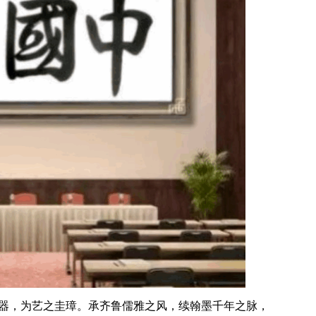
器，为艺之圭璋。承齐鲁儒雅之风，续翰墨千年之脉，