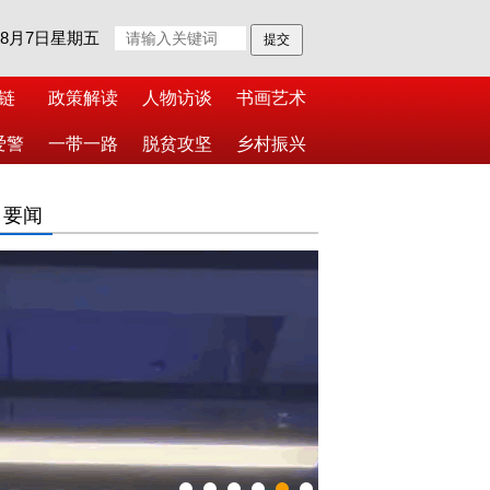
年8月7日星期五
链
政策解读
人物访谈
书画艺术
爱警
一带一路
脱贫攻坚
乡村振兴
日要闻