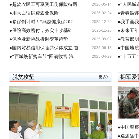
●超龄农民工可享受工伤保险待遇
●“人民城
2026-05-14
●用大白话讲透农业保险
●青春循
2026-02-24
●参保倒计时！“燕赵健康保202
●我手画
2025-12-25
●保险高效赔付，夯实丰收基础
●未来五
2025-11-26
●保险业新挑战折射变革趋势
●教育部
2025-09-02
●国内贸易信用保险共保体成立 首
●中国地
2025-06-13
●“百城焕新购车节”圆满收官 汽
●“十五五
2025-04-29
脱贫攻坚
拥军爱
更多》
●中国警
●巡逻途