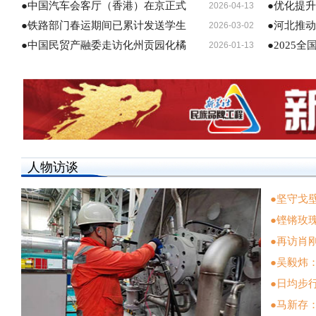
●中国汽车会客厅（香港）在京正式
●优化提
2026-04-13
●铁路部门春运期间已累计发送学生
●河北推
2026-03-02
●中国民贸产融委走访化州贡园化橘
●2025
2026-01-13
人物访谈
●坚守戈壁
●铿锵玫
●再访肖刚
●吴毅炜
●日均步
●马新存