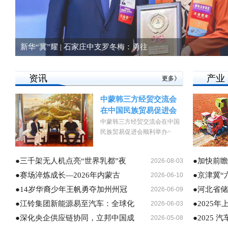
新华“冀”耀 | 石家庄中支罗冬梅：勇往
资讯
产业
更多》
中蒙韩三方经贸交流会
在中国民族贸易促进会
中蒙韩三方经贸交流会在中国
民族贸易促进会顺利举办>
●三千架无人机点亮“世界乳都”夜
●加快前
2026-08-03
●赛场淬炼成长—2026年内蒙古
●京津冀“
2026-06-10
●14岁华裔少年王帆勇夺加州州冠
●河北省
2026-06-09
●江铃集团新能源易至汽车：全球化
●2025
2026-06-03
●深化央企供应链协同，立邦中国成
●2025
2026-05-08