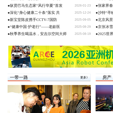
●纵贤巴马生态家“风行华夏”首发
●张家界
2026-01-23
●深化“身心健康二十条”落实 共
●沙特“寻
2025-12-24
●新宝堂陈皮携手CCTV-7国防
●北京风景
2025-09-05
●“健康中国·护老行”——老龄医
●京张冰
2025-08-29
●秋季养生喝温水，安吉尔空间大师
●2025
2025-08-19
一带一路
房产
更多》