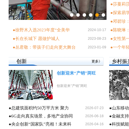
●莎蔓莉
●探索易
●邓碧珍
●徐野木入选2023年度“全美华
●陈晓琳
2024-10-17
●长在长城下 愿做护城人
●女性第
2023-08-23
●丛君敬：带孩子们走向更大舞台
●一个年
2023-01-09
创新
乡村振
更多》
创新迎来“产销”两旺
创新迎来“产销”两旺
●总建筑面积约50万平方米 聚力
●山东移
2026-07-23
●6G走向真实场景，多地产业协同
●金融支
2026-06-18
●央企创新“国家队”亮相！未来科
●科技赋
2026-04-16