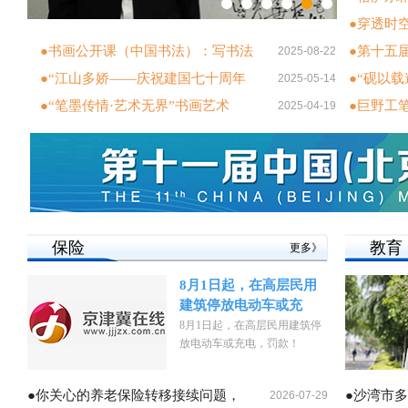
●穿透时
●书画公开课（中国书法）：写书法
●第十五
2025-08-22
●“江山多娇——庆祝建国七十周年
●“砚以
2025-05-14
●“笔墨传情·艺术无界”书画艺术
●巨野工
2025-04-19
保险
教育
更多》
8月1日起，在高层民用
建筑停放电动车或充
8月1日起，在高层民用建筑停
放电动车或充电，罚款！
●你关心的养老保险转移接续问题，
●沙湾市
2026-07-29