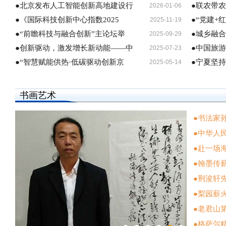
●北京发布人工智能创新高地建设行
●联农带
2026-01-06
●《国际科技创新中心指数2025
●“党建+
2025-11-19
●“前瞻科技与融合创新”主论坛举
●城乡融合
2025-09-29
●创新驱动，激发增长新动能——中
●中国旅
2025-07-23
●“智慧赋能供热·低碳驱动创新京
●宁夏坚
2025-05-14
书画艺术
●书法家
●中华人
●赴一场
●翰墨传
●荆浚轩
●梨园薪
●老君山
●格萨尔