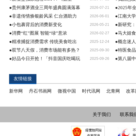
●贵州康茅酒业三周年盛典圆满落幕
●2025
2026-07-21
●非遗传情焕银龄风采 仁台酒助力
●江南大学
2026-06-01
●小包裹背后的消费新变化
●新研究
2026-05-21
●消费“红”图展 智能“绿”意浓
●马大姐
2026-02-27
●精准捕捉消费需求 传统美食吃出
●概念迷
2025-12-24
●双节八天假，消费市场能有多热？
●特医食
2025-09-30
●好品今日开抢！「抖音国庆吃喝玩
●第八届
2025-09-26
友情链接
新华网
丹石书画网
微视中国
时代讯网
北青网
改革
关于我们
联系我