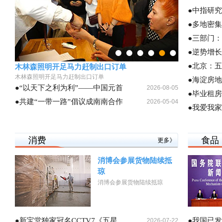
●中指研
●多地密
●三部门
●逆势增
●北京：
木林森照明开足马力赶制出口订单
木林森照明开足马力赶制出口订单
●海淀房
●“以天下之利为利”——中国元首
2026-08-05
●毕业租
●共建“一带一路”倡议成南南合作
2026-05-04
●我爱我
消费
食品
更多》
消博会参展货物陆续抵
琼
消博会参展货物陆续抵琼
●新宝堂独家冠名CCTV7《五星
●我国已发
2026-07-22