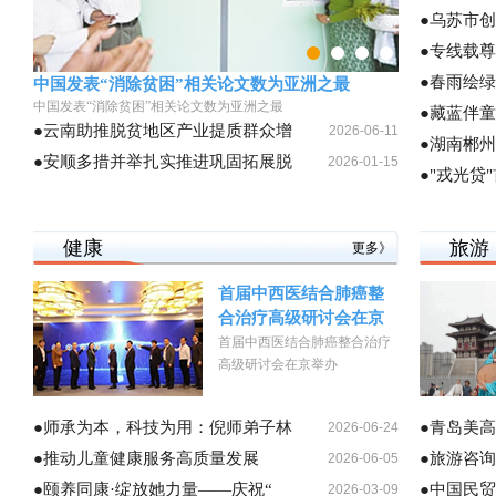
●乌苏市创
●专线载
●春雨绘
中国发表“消除贫困”相关论文数为亚洲之最
中国发表“消除贫困”相关论文数为亚洲之最
●藏蓝伴
●云南助推脱贫地区产业提质群众增
2026-06-11
●湖南郴
●安顺多措并举扎实推进巩固拓展脱
2026-01-15
●"戎光贷
健康
旅游
更多》
首届中西医结合肺癌整
合治疗高级研讨会在京
首届中西医结合肺癌整合治疗
高级研讨会在京举办
●师承为本，科技为用：倪师弟子林
●青岛美
2026-06-24
●推动儿童健康服务高质量发展
●旅游咨
2026-06-05
●颐养同康·绽放她力量——庆祝“
●中国民
2026-03-09