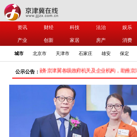
资讯
财经
科技
法治
娱乐
产业
创新
家居
房产
消费
城市
北京市
天津市
石家庄
雄安
保定
融媒体平台，旨在服务京津冀各级政府机关及企业机构，助推京津冀各
公示公告：