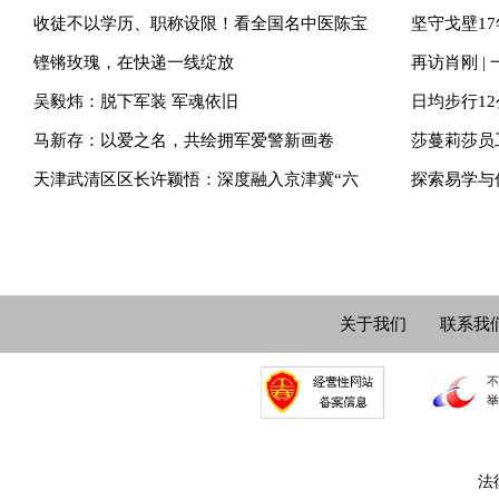
收徒不以学历、职称设限！看全国名中医陈宝
坚守戈壁17
铿锵玫瑰，在快递一线绽放
再访肖刚 |
吴毅炜：脱下军装 军魂依旧
日均步行1
马新存：以爱之名，共绘拥军爱警新画卷
莎蔓莉莎员
天津武清区区长许颖悟：深度融入京津冀“六
探索易学与
关于我们
联系我
法