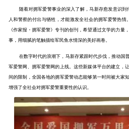
随着对拥军爱警事业的深入了解，马新存愈发意识到
人和警察的付出与牺牲，才能激发全社会的拥军爱警热情
《作家报・拥军爱警》专刊的创刊，希望通过文学的力量
事，用细腻的笔触描绘军民鱼水情深的美好画卷。
在数字时代的浪潮下，马新存紧跟时代步伐，推动国
军爱警网、拥军爱警网的上线。这些新媒体平台的建立，
间的限制，全国各地的拥军爱警动态能够第一时间被大家
增强了全社会对拥军爱警重要性的认识。