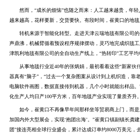
然而，“成长的烦恼”也随之而来：人工越来越贵，年轻
越来越高，花样要新，交货要快。有段时间，崔黄口的地毯
转机来源于智能化转型。走进天津云瑞地毯有限公司的
声鼎沸，机械臂循着预设程序规律摆动，灵巧地完成织毯工
津凯利地毯有限公司的全自动生产线上，“热转印”工艺平均每
从事地毯行业近40年的张炳娟，最初看着这些“新家伙
器真有“脑子”，“过去一个复杂图案从设计到上机织造，靠
电脑软件画图，数据直接传到机器，几个小时就能出样品。”
化生产人均日产100平方米，百年地毯产业实现了量质齐升
如今，崔黄口不再像早年间那样坐等贸易商上门，而是主
加国内外大型展会，实现‘抱团出海’。”崔黄口镇副镇长龚建
团”接连亮相全球行业盛会，累计达成订单约8000万美元，