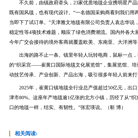
不久前，由镇政府牵头，23家优质地毯企业携明星产品
既有国风毯，也有现代设计。“一名德国采购商看到我们用
当即下了试订单。”天津雅文地毯有限公司负责人袁志华说
稳定性等4项技术难题，顺应了绿色消费潮流。国内外各大
今年广交会接待的境外客商就覆盖欧美、东南亚、大洋洲等
出海的路不止一条。镇里年轻人玩转电商，鼠标一点，
的“织采宫——崔黄口国际地毯文化展览馆”，集展览馆、
动技艺传承、产业创新、产品出海，吸引很多年轻人前来打
2025年，崔黄口镇地毯全行业总产值超过50亿元，出
津市80%。这座年产地毯逾1亿张的北方小镇，历经了从“织
口的地毯一样，结实、有韧性。”张宏瑛说。（靳 博）
相关阅读: