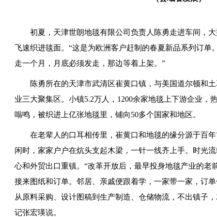
初夏，天津世朗地毯有限公司负责人陈勇走进车间，大
飞速织进毯面。“这是为欧洲客户赶制的春夏新品系列订单。
走一个月，月底必须发走，那边等着上架。”
陈勇所在的天津市武清区崔黄口镇，与美国道尔顿和土
业三大聚集区。小镇5.2万人，1200余家地毯上下游企业
嗡鸣，被织进上亿张地毯里，铺向50多个国家和地区。
在老辈人的口耳相传里，崔黄口和地毯的缘分源于百年
闲时，家家户户在炕头支起木梁，一针一线齐上手。时光流
心和外贸出口重镇。“改革开放后，最早投身地毯产业的老
接来图纸和订单。邻居、亲戚便跟着学，一家带一家，订单
从原料采购、设计图稿到生产制造、仓储物流，不出镇子，
记张宏瑛说。