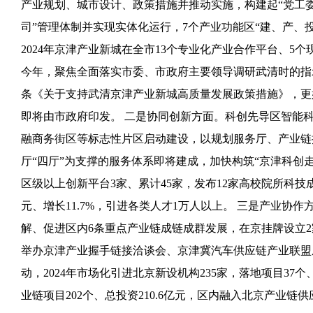
产业规划、城市设计、政策措施并推动实施，构建起“党工委
司”管理体制并实现实体化运行，7个产业功能区“建、产、
2024年京津产业新城在全市13个专业化产业合作平台、5
今年，聚焦全面落实市委、市政府主要领导调研武清时的指示
条《关于支持武清京津产业新城高质量发展政策措施》，更
即将由市政府印发。 二是协同创新方面。科创先导区智能科
融商务街区等标志性片区启动建设，以规划服务厅、产业链
厅“四厅”为支撑的服务体系即将建成，加快构筑“京津科创走
区级以上创新平台3家、累计45家，发布12家高校院所科技成
元、增长11.7%，引进各类人才1万人以上。 三是产业协
解、促进区内6条重点产业链成链成群发展，在京挂牌设立2
举办京津产业握手链接洽谈会、京津冀汽车供应链产业联盟
动，2024年市场化引进北京新设机构235家，落地项目37个、
业链项目202个、总投资210.6亿元，区内融入北京产业链供