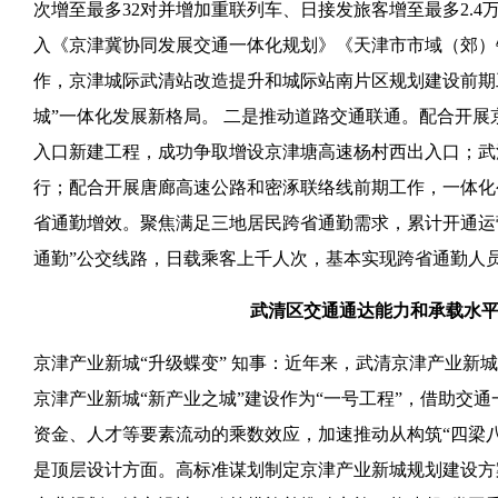
次增至最多32对并增加重联列车、日接发旅客增至最多2.
入《京津冀协同发展交通一体化规划》《天津市市域（郊）
作，京津城际武清站改造提升和城际站南片区规划建设前期
城”一体化发展新格局。 二是推动道路交通联通。配合开
入口新建工程，成功争取增设京津塘高速杨村西出入口；武
行；配合开展唐廊高速公路和密涿联络线前期工作，一体化
省通勤增效。聚焦满足三地居民跨省通勤需求，累计开通运营
通勤”公交线路，日载乘客上千人次，基本实现跨省通勤人
武清区交通通达能力和承载水
京津产业新城“升级蝶变” 知事：近年来，武清京津产业新
京津产业新城“新产业之城”建设作为“一号工程”，借助交
资金、人才等要素流动的乘数效应，加速推动从构筑“四梁八
是顶层设计方面。高标准谋划制定京津产业新城规划建设方