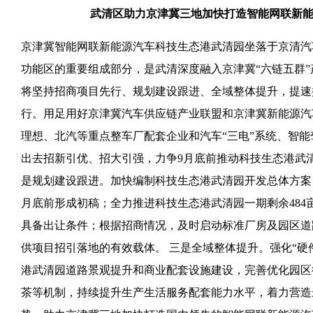
武清区助力京津冀三地加快打造智能网联新
京津冀智能网联新能源汽车科技生态港武清园坐落于京清汽
功能区的重要组成部分，是武清深度融入京津冀“六链五群”产
将坚持招商项目先行、规划建设跟进、全域整体提升，提速
行。用足用好京津冀汽车供应链产业联盟和京津冀新能源汽
理想、北汽等重点整车厂配套企业和汽车“三电”系统、智
出去招新引优、招大引强，力争9月底前推动科技生态港武清
是规划建设跟进。加快编制科技生态港武清园开发总体方案
月底前形成初稿；全力推进科技生态港武清园一期剩余484
具备出让条件；根据招商情况，及时启动标准厂房及园区道
供项目招引落地的有效载体。 三是全域整体提升。强化“硬
港武清园道路景观提升和商业配套设施建设，完善优化园区
茶等机制，持续提升生产生活服务配套能力水平，着力营造