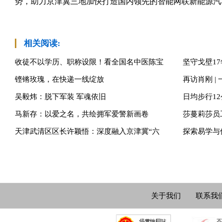
势，助力京津冀三地加快打造国内领先的智能网联新能源汽
相关阅读:
收徒不以学历、职称设限！看全国名中医陈宝
坚守戈壁17
铿锵玫瑰，在快递一线绽放
再访肖刚 |
吴毅炜：脱下军装 军魂依旧
日均步行1
马新存：以爱之名，共绘拥军爱警新画卷
莎蔓莉莎员
天津武清区区长许颖悟：深度融入京津冀“六
探索易学与
关于我们
联系我