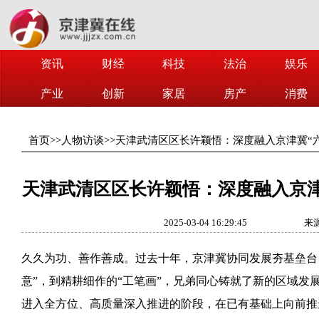
资讯
财经
科技
法治
娱乐
产业
创新
家居
房产
消费
首页
>>
人物访谈
>>
天津武清区区长许颖悟：深度融入京津冀“
天津武清区区长许颖悟：深度融入京津
2025-03-04 16:29:45
来
久久为功、善作善成。过去十年，京津冀协同发展夯基垒台
意”，到精耕细作的“工笔画”，兄弟同心铸就了新的区域发
进入全方位、高质量深入推进的阶段，在已有基础上向前推