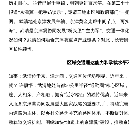
历史耐心。 往昔已展千重锦，明朝更进百尺竿。在第二个
报道“京津冀一把手访谈录”，邀请三地市区和政府部门“一
图。 武清地处京津发展主轴、京津黄金走廊中间节点，可
海”。武清是京津冀协同发展“桥头堡”“主力军”。交通一
况如何？武清如何融合京津冀重点产业链条？对此，长安街
区长许颖悟。
区域交通通达能力和承载水平
知事：武清位于京、津之间，交通区位优势明显。近年来，
就？ 许颖悟：武清地处首都50公里半径“通勤圈”核心区
连、人相亲、产相融，拥有“近水楼台”的独特优势。近年
入服务京津冀协同发展重大国家战略的重要抓手，持续完善
内道路为主体、以乡村公路为补充的路网体系，不断提升区
动轨道交通扩能。围绕加快“轨道上的京津冀”建设，推动